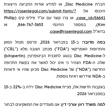
, או למידע אודות התביעה הייצוגית
Disc Medicine
חברת
https://rosenlegal.com/submit-form/?
היכנסו אל:
Phillip
, או צרו קשר עם עו"ד פיליפ קים (
case_id=56641
), במספר החינמי 866-767-3653, או
Kim
.
case@rosenlegal.com
בדוא"ל:
ב-13 בפברואר 2026, פרסם מנהל המזון
:
במה מדובר
")
CRL
") מכתב תגובה מלא ("
FDA
והתרופות האמריקאי ("
)
bitopertin
בנוגע לתוכנית הביטופרטין (
Disc Medicine
ל-
הצהיר כי אינו יכול לאשר את בקשת התרופה
FDA
שלה. ה-
מכיוון שהיו אי ודאויות
Disc Medicine
") של
NDA
החדשה ("
שידרשו ראיות נוספות.
NDA
ב-
ירדה ב-22% ב-13
Disc Medicine
בעקבות חדשות אלו, מניית
במפברואר 2026.
למה משרד רוזן עורכי דין:
אנו מעודדים את המשקיעים לבחור