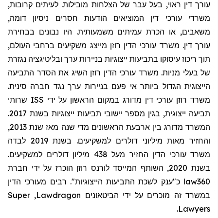
עורך דין ראוי, בעל עבר של הצלחות מובילות. לעיתים קרובות,
משרדי עורכי דין המוציאים הודעות חסרים ניסיון דומה,
משאבים, או הכרת עמיתים משמעותית. היו נבונים בבחירת
עורך דין. משרד עורכי הדין רוזן מייצג משקיעים ברחבי העולם,
תוך ריכוז עיסוקו בתביעות ייצוגיות בניירות ערך ובליטיגציה נגזרת
של בעלי מניות. משרד עורכי הדין רוזן השיג את הסדר התביעה
הייצוגית הגדול ביותר אי פעם בניירות ערך נגד חברה סינית.
שרותי
ISS
משרד רוזן עורכי דין מדורג במקום הראשון על ידי
תביעה ייצוגית, בגין מספר יישובי תביעות ייצוגיות בשנת 2017.
המשרד מדורג בין ארבעת הראשונים מדי שנה מאז שנת 2013,
והחזיר מאות מיליוני דולרים למשקיעים. בשנת 2019 לבדה
משרד עורכי הדין החזיר מעל 438 מיליון דולרים למשקיעים.
בשנת 2020, השותף המייסד לורנס רוזן הוכרז על ידי חברת
מעורכי הדין
כ"ענק לשכת התביעות הייצוגיות". רבים
law360
Super
,
Lawdragon
במשרד זה מוכרים על ידי הביטאונים
.
Lawyers