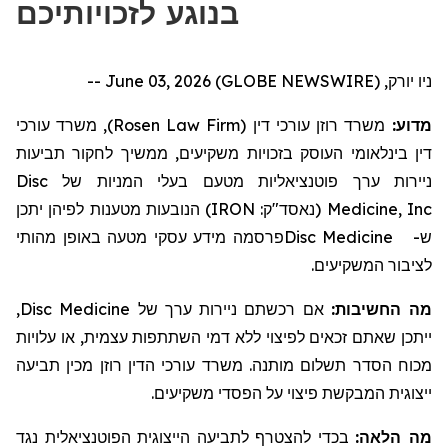
בנוגע לזכויותיכם
ניו יורק, June 03, 2026 (GLOBE NEWSWIRE) --
, משרד עורכי
)
Rosen Law Firm
משרד רוזן עורכי דין (
מדוע:
דין בינלאומי העוסק בזכויות משקיעים, ממשיך לחקור
תביעות
Disc
בעלי המניות של
ניירות ערך פוטנציאליות מטעם
הנובעות מטענות לפיהן יתכן
)
IRON
(נאסד"ק:
Medicine, Inc
מידע עסקי מטעה באופן מהותי
פרסמה
Disc Medicine
ש-
לציבור המשקיעים.
,
Disc Medicine
אם רכשתם ניירות ערך של
מה החשיבות:
ייתכן שאתם זכאים לפיצוי ללא דמי השתתפות עצמית, או עלויות
מכוח הסדר תשלום מותנה. משרד עורכי הדין רוזן מכין תביעה
ייצוגית המבקשת פיצוי על הפסדי משקיעים.
מה הלאה:
בכדי להצטרף לתביעה הייצוגית הפוטנציאלית נגד